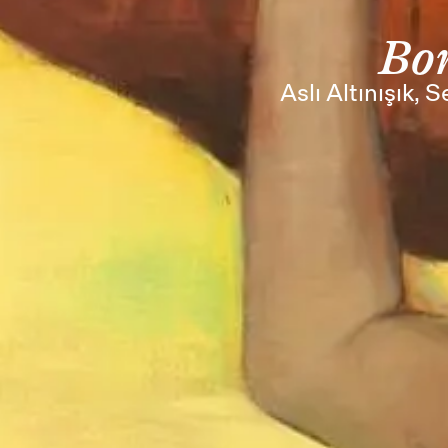
Bor
Aslı Altınışık,