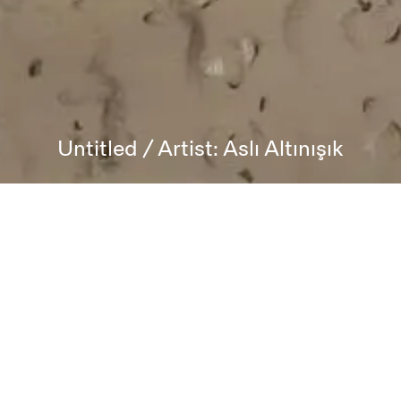
Untitled / Artist: Aslı Altınışık
Dates
1 June 2020
—
1 August 2024
Artists
Aslı Altınışık
,
Serkan Aydoğdu
,
Ali Elmacı
,
Bahri Genç
,
Uğur Güler
,
Seydi Murat Koç
,