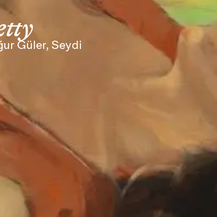
etty
ğur Güler, Seydi