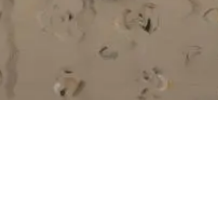
Bora Koleksiyonu’ndan özel bir konseptle seçile
boyunca Summart’ta sanatseverlerle buluşuyor. 